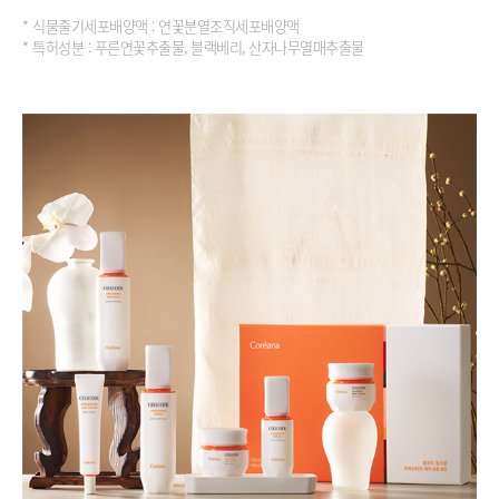
* 식물줄기세포배양액 : 연꽃분열조직세포배양액
* 특허성분 : 푸른연꽃추출물, 블랙베리, 산자나무열매추출물