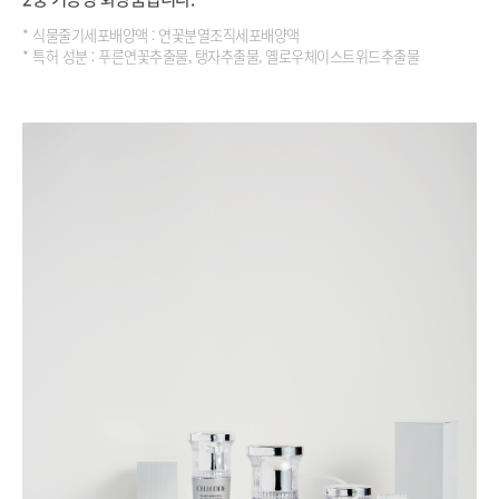
* 식물줄기세포배양액 : 연꽃분열조직세포배양액
* 특허 성분 : 푸른연꽃추출물, 탱자추출물, 옐로우체이스트위드추출물