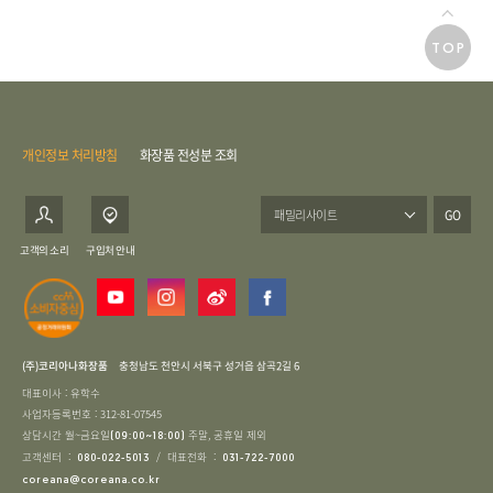
TOP
개인정보 처리방침
화장품 전성분 조회
GO
고객의 소리
구입처 안내
(주)코리아나화장품
충청남도 천안시 서북구 성거읍 삼곡2길 6
대표이사 : 유학수
사업자등록번호 : 312-81-07545
상담시간 월~금요일
주말, 공휴일 제외
(09:00~18:00)
고객센터 :
/ 대표전화 :
080-022-5013
031-722-7000
coreana@coreana.co.kr