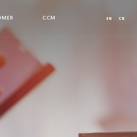
OMER
CCM
EN
CN