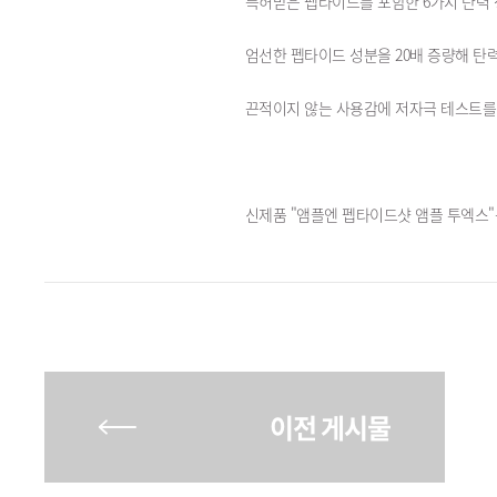
특허받은 펩타이드를 포함한 6가지 탄력 
엄선한 펩타이드 성분을 20배 증량해 탄
끈적이지 않는 사용감에 저자극 테스트를 
신제품 "앰플엔 펩타이드샷 앰플 투엑스"
이전 게시물