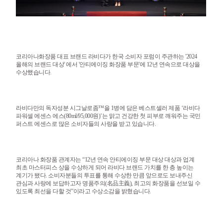
코리아나화장품 대표 브랜드 라비다가 한국 소비자 포럼이 주관하는 '2024
올해의 브랜드 대상' 에서 '안티에이징 화장품 부문'에 12년 연속으로 대상을
수상했습니다.
라비다만의 독자성분 시그날로좀™을
1
병에 담은 베스트셀러 제품
‘
라비다
파워셀 에센스 에스
(80ml/95,000
원
)’
는 맑고 건강한 첫 피부로 깨워주는 국민
퍼스트 에센스로 많은 소비자들의 사랑을 받고 있습니다.
코리아나 화장품 관계자는
“12
년 연속 안티에이징 부문 대상 대상과 업계
최초 마스터피스 상을 수상하게 되어 라비다 브랜드 가치를 한 층 높이는
계기가 됐다.
소비자분들의 투표를 통해 수상한 만큼 앞으로도 보내주신
관심과 사랑에 보답하고자 명품주의
(
名品主義
),
최고의 화장품을 선보일 수
있도록 최선을 다할 것
”
이라고 수상소감을 밝혔습니다.