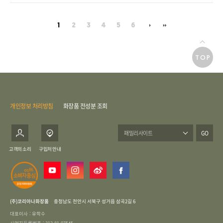
1
2
3
4
5
6
TOP
개인정보 처리방침
화장품 전성분 조회
GO
고객의 소리
구입처 안내
(주)코리아나화장품
충청남도 천안시 서북구 성거읍 삼곡2길 6
대표이사 : 유학수